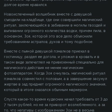
долгое время нравился.
Новоиспеченный волшебник вместе с девушкой
съездили на кладбище, где они совершили магический
ритуал, заключающийся в забивании в могилы гвоздей и
выпивании огромного количества водки, причем пила, в
основном, Зоя, которой это все дело объяснили
требованиями астралов, духов и тому подобное.
Вместе с пьяной девушкой пзмалков приехал в
гостиницу, раздел ее догола, и уложил в кровать и в
таком виде запечатлел на привезенный специально для
магического действия не менее магическим
фотоаппаратом. Когда Зоя очнулась, магический ритуал
пзмалков совместил с половым, а в завершение засунул
жертве в зад предмет огромного магического значения,
который в итоге оказался обычным маркером.
Спустя какое-то время кудесник начал требовать от З до
7 тысяч рублей, но не за приворот возлюбленного, а за
то, что негативы с изображением Зои не в весьма