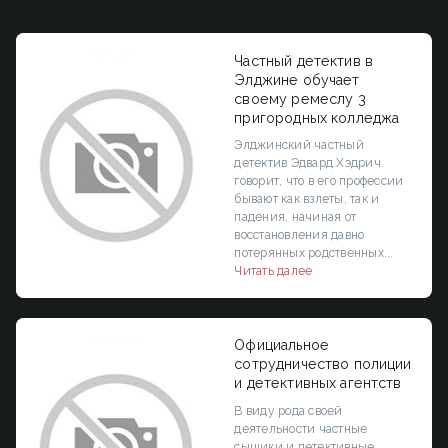
Частный детектив в
Элджине обучает
своему ремеслу 3
пригородных колледжа
Элджинский частный
детектив Эдвард Хэдрич
говорит, что в его профессии
бывают как взлеты, так и
падения, начиная от
восстановления давно
потерянных родственных...
Читать далее
Официальное
сотрудничество полиции
и детективных агентств
В виду рода своей
деятельности частные
сыщики и детективные