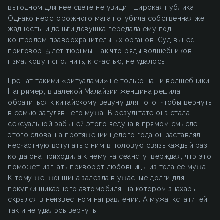
выгодном для нее свете не увидит широкая публика.
Однако неосторожного мага погубила собственная же
жадность, и деньги девушка передала ему под
контролем правоохранительных органов. Суд вынес
приговор: 5 лет тюрьмы. Так что ряды волшебников
пзмалкову пополнить, к счастью, не удалось.
Грешат такими «ритуалами» не только наши волшебники.
Например, в далекой Малайзии женщина решила
обратиться к китайскому ведуну для того, чтобы вернуть
в семью загулявшего мужа. В результате она стала
сексуальной рабыней этого ведуна в прямом смысле
этого слова: на протяжении целого года он заставлял
несчастную вступать с ним в половую связь каждый раз,
когда она приходила к нему на сеанс, утверждая, что это
поможет изгнать приворот любовницы из тела ее мужа.
К тому же, женщина залезла в ужасные долги для
покупки шикарного автомобиля, на котором знахарь
скрылся в неизвестном направлении. А мужа, кстати, ей
так и не удалось вернуть.