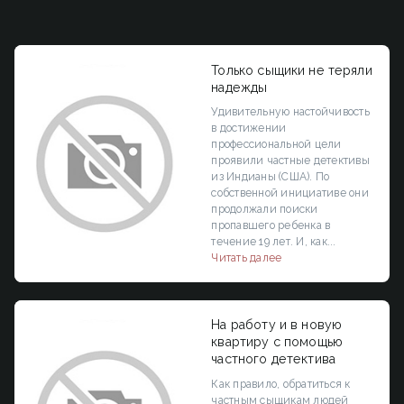
Только сыщики не теряли
надежды
Удивительную настойчивость
в достижении
профессиональной цели
проявили частные детективы
из Индианы (США). По
собственной инициативе они
продолжали поиски
пропавшего ребенка в
течение 19 лет. И, как...
Читать далее
На работу и в новую
квартиру с помощью
частного детектива
Как правило, обратиться к
частным сыщикам людей