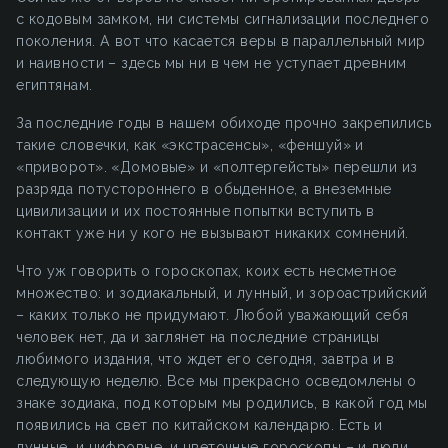
с кодовым замком, ни системы сигнализации последнего
поколения. А вот что касается веры в параллельный мир
и наивности – здесь мы ни в чем не уступает древним
египтянам.
За последние годы в нашем обиходе прочно закрепились
такие словечки, как «экстрасенсы», «феншуй» и
«приворот». «Домовые» и «полтергейсты» перешли из
разряда потустороннего в обыденное, а внеземные
цивилизации и их постоянные попытки вступить в
контакт уже ни у кого не вызывают никаких сомнений.
Что уж говорить о гороскопах, коих есть несметное
множество: и зодиакальный, и лунный, и зороастрийский
– каких только не придумают. Любой уважающий себя
человек нет, да и заглянет на последние страницы
любимого издания, что ждет его сегодня, завтра и в
следующую неделю. Все мы прекрасно осведомлены о
знаке зодиака, под которым мы родились, в какой год мы
появились на свет по китайском календарю. Есть и
лунные, и цифровые, и цветочные гороскопы – и люди