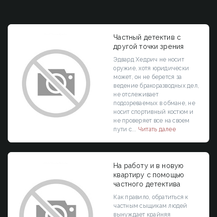
Частный детектив с
другой точки зрения
Эдвард Хедрич не носит
оружие, хотя юридически
может, он не берется за
ведение бракоразводных дел,
не отслеживает
подозреваемых в обмане, не
носит спортивный костюм и
не проверяет все на своем
пути с...
Читать далее
На работу и в новую
квартиру с помощью
частного детектива
Как правило, обратиться к
частным сыщикам людей
вынуждает крайняя