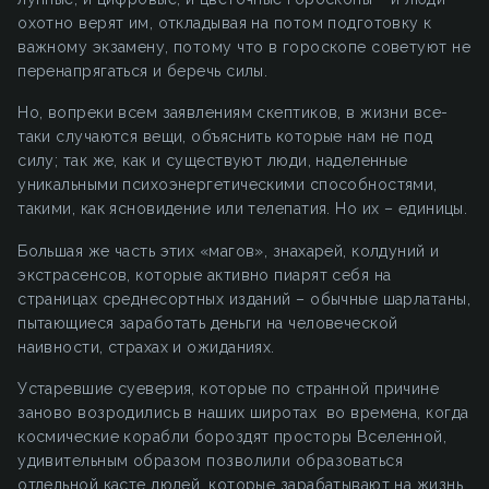
охотно верят им, откладывая на потом подготовку к
важному экзамену, потому что в гороскопе советуют не
перенапрягаться и беречь силы.
Но, вопреки всем заявлениям скептиков, в жизни все-
таки случаются вещи, объяснить которые нам не под
силу; так же, как и существуют люди, наделенные
уникальными психоэнергетическими способностями,
такими, как ясновидение или телепатия. Но их – единицы.
Большая же часть этих «магов», знахарей, колдуний и
экстрасенсов, которые активно пиарят себя на
страницах среднесортных изданий – обычные шарлатаны,
пытающиеся заработать деньги на человеческой
наивности, страхах и ожиданиях.
Устаревшие суеверия, которые по странной причине
заново возродились в наших широтах во времена, когда
космические корабли бороздят просторы Вселенной,
удивительным образом позволили образоваться
отдельной касте людей, которые зарабатывают на жизнь