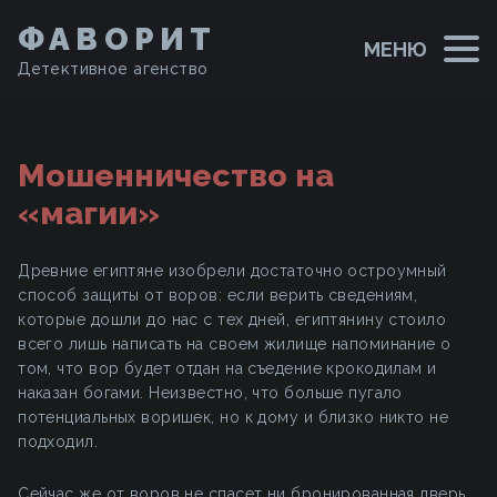
ФАВОРИТ
МЕНЮ
Детективное агенство
Мошенничество на
«магии»
Древние египтяне изобрели достаточно остроумный
способ защиты от воров: если верить сведениям,
которые дошли до нас с тех дней, египтянину стоило
всего лишь написать на своем жилище напоминание о
том, что вор будет отдан на съедение крокодилам и
наказан богами. Неизвестно, что больше пугало
потенциальных воришек, но к дому и близко никто не
подходил.
Сейчас же от воров не спасет ни бронированная дверь