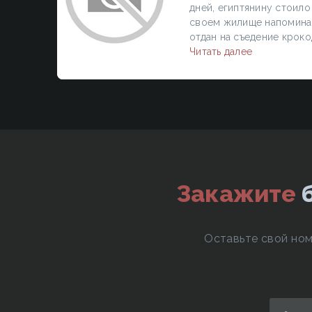
дней, египтянину стоило
своем жилище напоминан
отдан на съедение крокод
Читать далее
Закажите
Оставьте свой ном