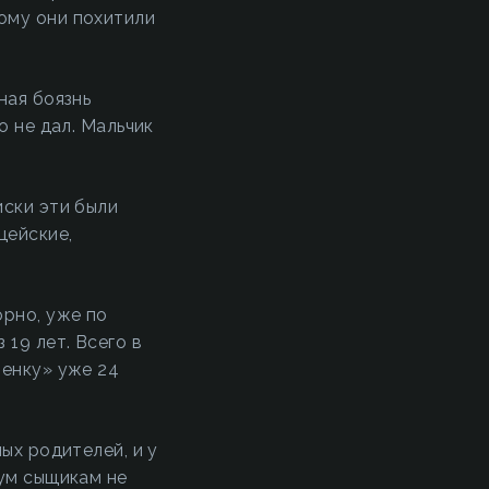
ому они похитили
ная боязнь
о не дал. Мальчик
иски эти были
цейские,
орно, уже по
19 лет. Всего в
бенку» уже 24
ых родителей, и у
вум сыщикам не