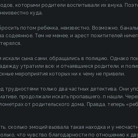
одов, которыми родители воспитывали их внука. Поэт
 неизвестно куда.
бросить потом ребенка, неизвестно. Возможно, баналь
а содеянное. Тем не менее, и арест похитителей ничег
терялся.
 искали сына сами, обращались в полицию. Однако по
адежду утратили все: и отчаявшиеся родители, и поли
кные мероприятия которых ни к чему не привели.
д трудностями только два частных детектива. Они уп
ативе, продолжали искать пропавшего. п нашли. Через 
лометрах от родительского дома. Правда, теперь «ре
ь, сколько эмоций вызвала такая находка и у несчастн
только, что чувство благодарности по отношению к д