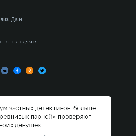
лиз. Да и
огают людям в
ум частных детективов: больше
ревнивых парней» проверяют
воих девушек