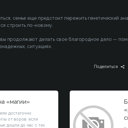
ься, семье еще предстоит пережить генетический ана
ся строить по-новому.
ивы продолжают делать свое благородное дело — пом
знадежных, ситуациях.
Поделиться
а «магии»
Б
«
ели достаточно
с
ты от воров: если
ые дошли до нас с тех