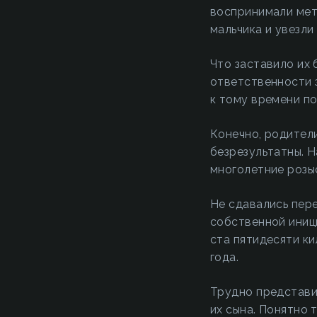
воспринимали мет
мальчика и увезли
Что заставило их 
ответственности з
к тому времени по
Конечно, родители
безрезультатны. Н
многолетние розыс
Не сдавались пере
собственной иници
ста пятидесяти ки
года.
Трудно представит
их сына. Понятно 