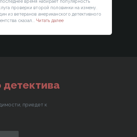
 последнее время набирает популярность
слуга проверки второй половинки на измену.
дин из ветеранов американского детективного
ентства сказал...
Читать далее
 детектива
димости, приедет к