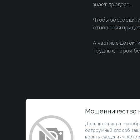
знает предела.
Чтобы воссоединит
отношения придет
А частные детект
трудных, порой бе
Мошенничество н
Древние египтяне изобр
остроумный способ защи
верить сведениям, котор