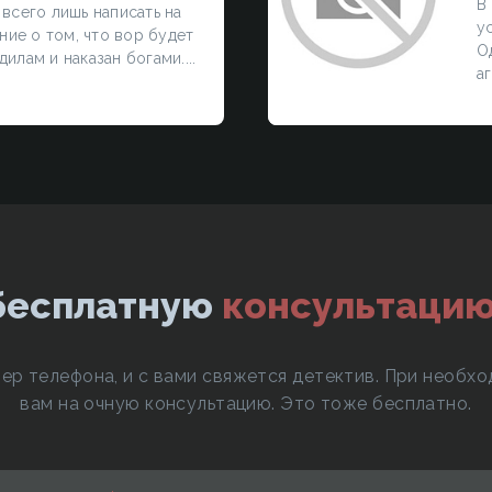
В
 всего лишь написать на
у
ие о том, что вор будет
О
илам и наказан богами....
аг
бесплатную
консультацию
ер телефона, и с вами свяжется детектив. При необхо
вам на очную консультацию. Это тоже бесплатно.