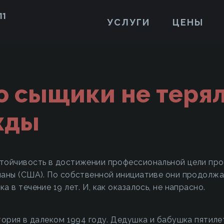
11
УСЛУГИ
ЦЕНЫ
о сыщики не теря
жды
тойчивость в достижении профессиональной цели про
ианы (США). По собственной инициативе они продолжа
 в течение 19 лет. И, как оказалось, не напрасно.
тория в далеком 1994 году. Дедушка и бабушка пятиле